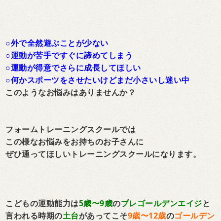
○外で全然遊ぶことが少ない
○運動が苦手ですぐに諦めてしまう
○運動が得意でさらに成長してほしい
○何かスポーツをさせたいけどまだ小さいし迷い中
このようなお悩みはありませんか？
フォームトレーニングスクールでは
この様なお悩みをお持ちのお子さんに
ぜひ通ってほしいトレーニングスクールになります。
こどもの運動能力は
5歳〜9歳
の
プレゴールデンエイジ
と
言われる時期の
土台
があってこそ
9歳〜12歳
の
ゴールデン