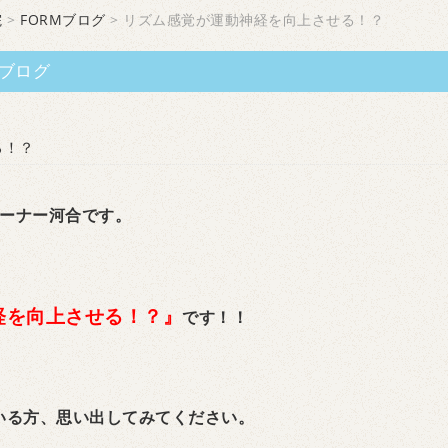
院
>
FORMブログ
> リズム感覚が運動神経を向上させる！？
ブログ
る！？
トレーナー河合です。
経を向上させる！？』
です！！
いる方、思い出してみてください。