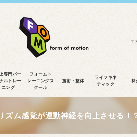
〒7
上専門パー
フォームト
ライフキネ
ナルトレー
レーニングス
施術・整体
料
ティック
ニング
クール
リズム感覚が運動神経を向上させる！