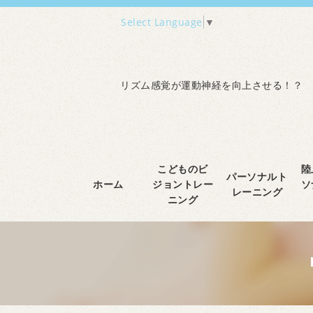
Select Language
▼
リズム感覚が運動神経を向上させる！？
こどものビ
陸
パーソナルト
ホーム
ジョントレー
ソ
レーニング
ニング