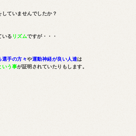
をしていませんでしたか？
ている
リズム
ですが・・・
る選手の方々
や
運動神経が良い人達
は
という事
が証明されていたりもします。