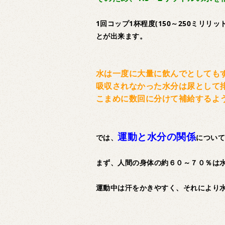
1回コップ1杯程度(150～250ミリ
とが出来ます。
水は一度に大量に飲んでとしても
吸収されなかった水分は尿として
こまめに数回に分けて補給するよ
運動と水分の関係
では、
につい
まず、人間の身体の約６０～７０％は
運動中は汗をかきやすく、それにより