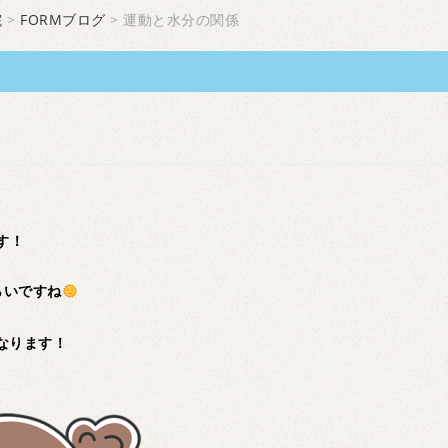
院
>
FORMブログ
> 運動と水分の関係
す！
らいですね
なります！