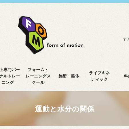
〒7
上専門パー
フォームト
ライフキネ
ナルトレー
レーニングス
施術・整体
料
ティック
ニング
クール
運動と水分の関係