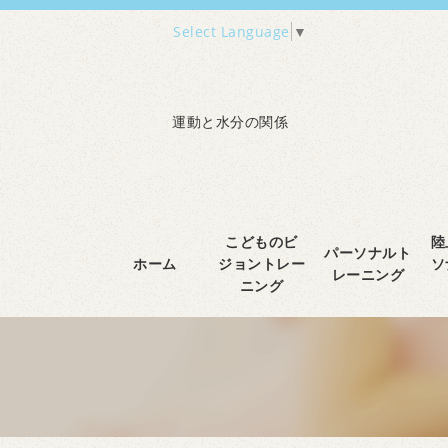
Select Language
▼
運動と水分の関係
こどものビ
陸
パーソナルト
ホーム
ジョントレー
ソ
レーニング
ニング