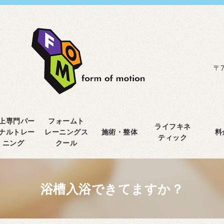
〒7
上専門パー
フォームト
ライフキネ
ナルトレー
レーニングス
施術・整体
料
ティック
ニング
クール
浴槽入浴できてますか？