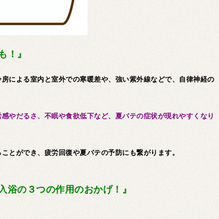
も！』
冷房による室内と室外での寒暖差や、強い紫外線などで、自律神経の
労感やだるさ、不眠や食欲低下など、夏バテの症状が現れやすくなり
ることができ、疲労回復や夏バテの予防にも繋がります。
入浴の３つの作用のおかげ！』