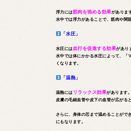
筋肉を弛める効果
浮力には
がありま
水中では浮力があることで、筋肉や関
「水圧」
血行を促進する効果
水圧には
があり
水中では体にかかる水圧によって、「
くなります。
「温熱」
リラックス効果
温熱には
があります
皮膚の毛細血管や皮下の血管が広がる
さらに、身体の芯まで温めることがで
にもなります。