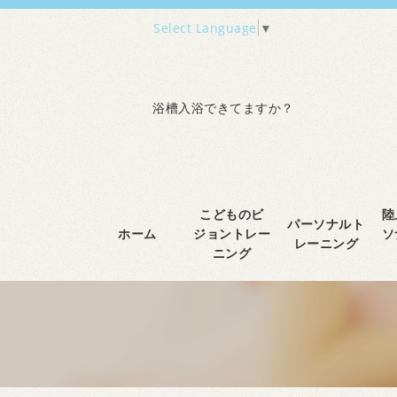
Select Language
▼
浴槽入浴できてますか？
こどものビ
陸
パーソナルト
ホーム
ジョントレー
ソ
レーニング
ニング