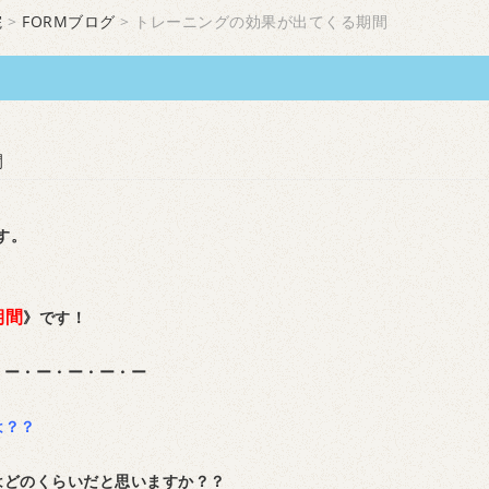
院
>
FORMブログ
> トレーニングの効果が出てくる期間
間
です。
期間
》です！
・ー・ー・ー・ー・ー
は？？
はどのくらいだと思いますか？？