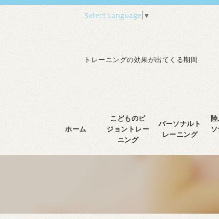
Select Language
▼
トレーニングの効果が出てくる期間
こどものビ
陸
パーソナルト
ホーム
ジョントレー
ソ
レーニング
ニング