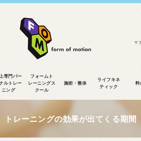
〒7
上専門パー
フォームト
ライフキネ
ナルトレー
レーニングス
施術・整体
料
ティック
ニング
クール
トレーニングの効果が出てくる期間