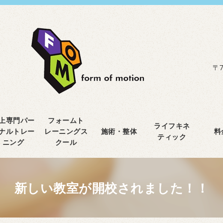
〒7
上専門パー
フォームト
ライフキネ
ナルトレー
レーニングス
施術・整体
料
ティック
ニング
クール
新しい教室が開校されました！！