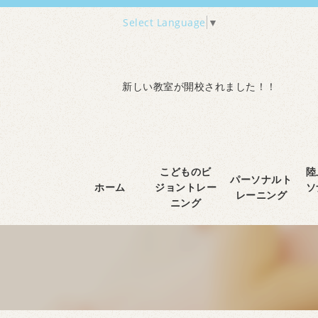
Select Language
▼
新しい教室が開校されました！！
こどものビ
陸
パーソナルト
ホーム
ジョントレー
ソ
レーニング
ニング