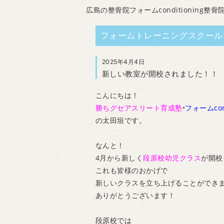
広島の整骨院フォームconditioning整骨
フォームトレーニングスクール
2025年4月4日
新しい教室が開校されました！！
こんにちは！
勝ちグセアスリート育成塾
•
フォームcon
の太田垣です。
なんと！
4月から新しく
段原校幼児クラス
が開校
これも皆様のおかげで
新しいクラスを立ち上げることができ
ありがとうございます！
段原校では