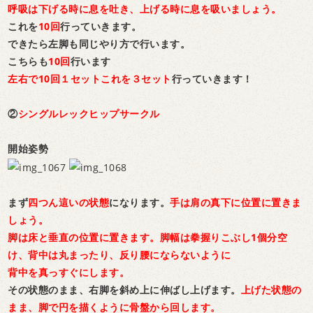
呼吸は下げる時に息を吐き、上げる時に息を吸いましょう。
これを
10回
行っていきます。
できたら左脚も同じやり方で行います。
こちらも
10回
行います
左右で10回１セットこれを３セット
行っていきます！
②
シングルレックヒップサークル
開始姿勢
まず
四つん這いの状態
になります。
手は肩の真下に位置に置きま
しょう。
脚は床と垂直の位置に置きます。脚幅は拳握りこぶし1個分空
け、背中は丸まったり、反り腰にならないように
背中を真っすぐにします。
その状態のまま、右脚を斜め上に伸ばし上げます。
上げた状態の
まま、脚で円を描くように骨盤から回します。