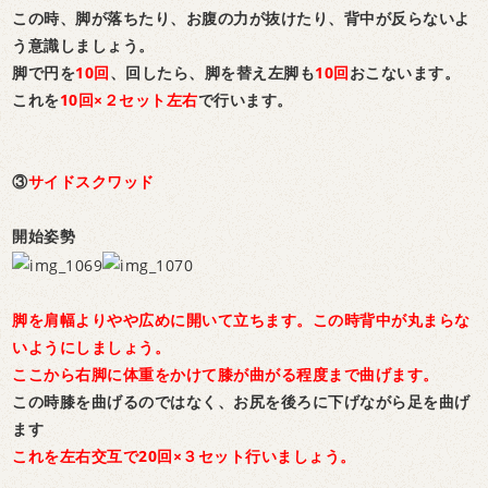
この時、脚が落ちたり、お腹の力が抜けたり、背中が反らないよ
う意識しましょう。
脚で円を
10回
、回したら、脚を替え左脚も
10回
おこないます。
これを
10回×２セット左右
で行います。
③
サイドスクワッド
開始姿勢
脚を肩幅よりやや広めに開いて立ちます。この時背中が丸まらな
いようにしましょう。
ここから右脚に体重をかけて膝が曲がる程度まで曲げます。
この時膝を曲げるのではなく、お尻を後ろに下げながら足を曲げ
ます
これを左右交互で20回×３セット行いましょう。