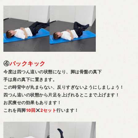
④
バックキック
今度は四つん這いの状態になり、脚は骨盤の真下
手は肩の真下に置きます。
この時背中が丸まらない、反りすぎないようにしましょう！
四つん這いの状態から片足を上げれるとこまで上げます！
お尻痩せの効果もあります！
これを両脚
10回
2セット
行います！