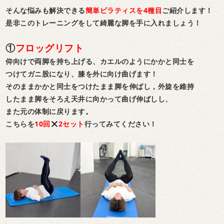
そんな悩みも解決できる
簡単ピラティスを4種目
ご紹介します！
是非このトレーニングをして綺麗な脚を手に入れましょう！
①
フロッグリフト
仰向けで両脚を持ち上げる、カエルのようにかかと同士を
つけてガニ股になり、膝を外に向け曲げます！
そのままかかと同士をつけたまま脚を伸ばし，外旋を維持
したまま脚をそろえ天井に向かって曲げ伸ばしし、
また元の体制に戻ります。
こちらを
10回
2セット
行ってみてください！