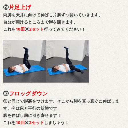
②
片足上げ
両脚を天井に向けて伸ばし片脚ずつ開いていきます。
自分が開けるところまで脚を開きます。
これを
10回
2セット
行ってみてください！
③
フロッグダウン
①と同じで脚裏をつけます。そこから脚を真っ直ぐに伸ばしま
す。今は床と平行の状態です
脚を伸ばし胸に引き寄せます！
これを
10回
2セット
しましょう！