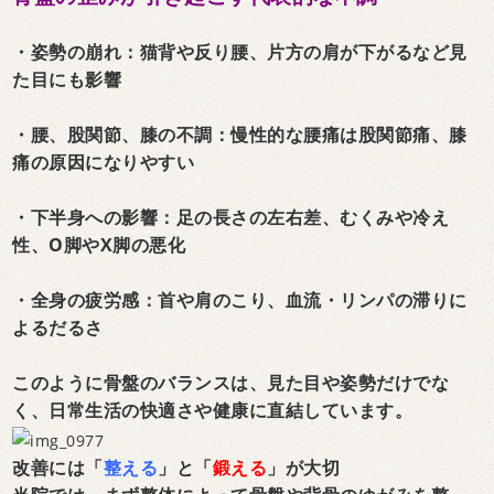
・姿勢の崩れ：猫背や反り腰、片方の肩が下がるなど見
た目にも影響
・腰、股関節、膝の不調：慢性的な腰痛は股関節痛、膝
痛の原因になりやすい
・下半身への影響：足の長さの左右差、むくみや冷え
性、O脚やX脚の悪化
・全身の疲労感：首や肩のこり、血流・リンパの滞りに
よるだるさ
このように骨盤のバランスは、見た目や姿勢だけでな
く、日常生活の快適さや健康に直結しています。
改善には「
整える
」と「
鍛える
」が大切