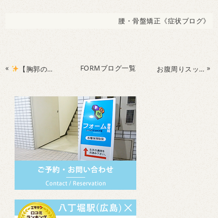
腰・骨盤矯正《症状ブログ》
«
FORMブログ一覧
»
【胸郭の動き Before → After】腰痛の原因は“腰”ではなく“胸”でした
お腹周りスッキリさせてみませんか？