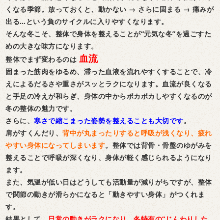
くなる季節。放っておくと、動かない → さらに固まる → 痛みが
出る…という負のサイクルに入りやすくなります。
そんな冬こそ、整体で身体を整えることが“元気な冬”を過ごすた
めの大きな味方になります。
血流
整体でまず変わるのは
固まった筋肉をゆるめ、滞った血液を流れやすくすることで、冷
えによるだるさや重さがスッとラクになります。血流が良くなる
と手足の冷えが和らぎ、身体の中からポカポカしやすくなるのが
冬の整体の魅力です。
さらに、
寒さで縮こまった姿勢を整えることも大切です
。
肩がすくんだり、
背中が丸まったりすると呼吸が浅くなり、疲れ
やすい身体になってしまいます
。整体では背骨・骨盤のゆがみを
整えることで呼吸が深くなり、身体が軽く感じられるようになり
ます。
また、気温が低い日はどうしても活動量が減りがちですが、整体
で関節の動きが滑らかになると「動きやすい身体」がつくれま
す。
結果として、
日常の動きがラクになり、冬特有の“じんわりした