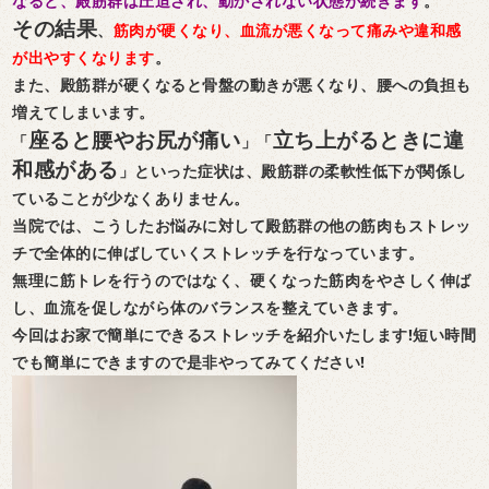
なると、殿筋群は圧迫され、動かされない状態が続きます
。
その結果
、
筋肉が硬くなり、血流が悪くなって痛みや違和感
が出やすくなります
。
また、殿筋群が硬くなると骨盤の動きが悪くなり、腰への負担も
増えてしまいます。
座ると腰やお尻が痛い
立ち上がるときに違
「
」「
和感がある
」といった症状は、殿筋群の柔軟性低下が関係し
ていることが少なくありません。
当院では、こうしたお悩みに対して殿筋群の他の筋肉もストレッ
チで全体的に伸ばしていくストレッチを行なっています。
無理に筋トレを行うのではなく、硬くなった筋肉をやさしく伸ば
し、血流を促しながら体のバランスを整えていきます。
今回はお家で簡単にできるストレッチを紹介いたします!短い時間
でも簡単にできますので是非やってみてください!