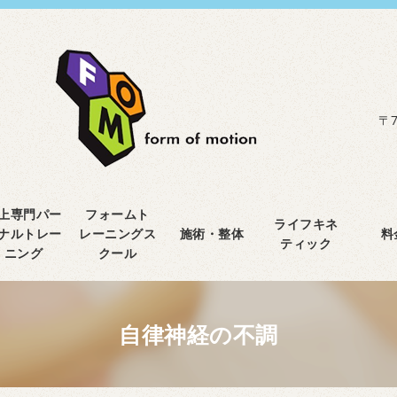
〒7
上専門パー
フォームト
ライフキネ
ナルトレー
レーニングス
施術・整体
料
ティック
ニング
クール
自律神経の不調