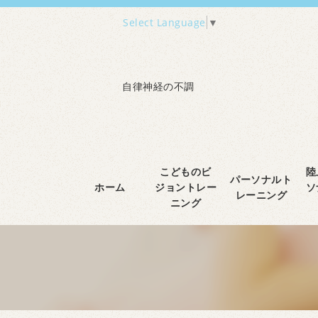
Select Language
▼
自律神経の不調
こどものビ
陸
パーソナルト
ホーム
ジョントレー
ソ
レーニング
ニング