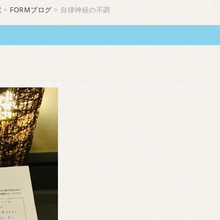
院
>
FORMブログ
> 自律神経の不調