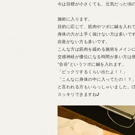
今は目標が小さくても、元気だった頃
施術に入ります。
目的に応じて、筋肉やツボに鍼を入れ
身体の力が上手く抜けない方は多いで
自覚がない方も多いです。
こんな方は筋肉を緩める施術をメインに
交感神経が優位になる時間が多い方は
“合谷”というツボに鍼を入れます。
「ビックリするくらい出たよ！！」
「こんなに身体の中に入ってたの！？
と言われる方もいらっしゃいました。(笑
スッキリできますね♪