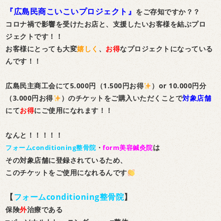
『広島民商こいこいプロジェクト』
をご存知ですか？？
コロナ禍で影響を受けたお店と、支援したいお客様を結ぶプロ
ジェクトです！！
お客様にとっても大変
嬉しく
、
お得
なプロジェクトになっている
んです！！
広島民主商工会にて5.000円（1.500円お得
）or 10.000円分
（3.000円お得
）のチケットをご購入いただくことで
対象店舗
にて
お得
にご使用になれます！！
なんと！！！！！
は
フォームconditioning整骨院
・
form美容鍼灸院
その対象店舗に登録されているため、
このチケットをご使用になれるんです
【
フォームconditioning整骨院
】
保険
外
治療である