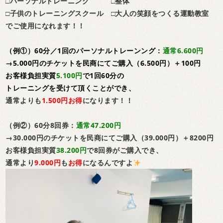
□パーソナルトレーニング
□整体
□子供のトレーニングスクール
□大人の笑顔をつくる運動教室
でご使用になれます！！
（例①）60分／1回のパーソナルトレーンング：
通常6.600円
→5.000円のチケットを民商にてご購入（6.500円）＋100円
お客様負担実質
5.100円
で
1回60分の
トレーニングを受けて頂くことができ、
通常よりも
1.500円お得
になります！！
（例②）60分8回券：
通常47.200円
→30.000円のチケットを民商にてご購入（39.000円）＋8200円
お客様負担実質
38.200円
で8回券がご購入でき、
通常より
9.000円
も
お得
になるんですよ