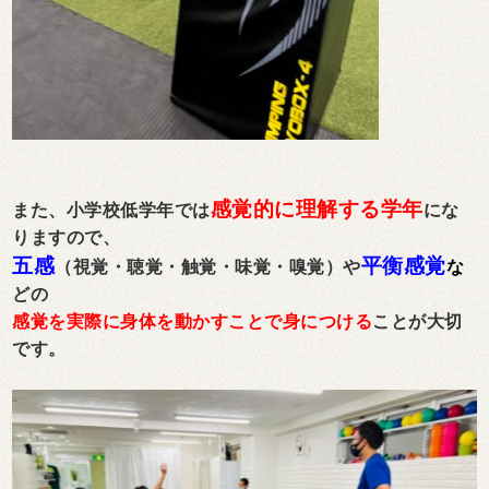
感覚的に理解する学年
また、小学校低学年では
にな
りますので、
五感
平衡感覚
（視覚・聴覚・触覚・味覚・嗅覚）や
な
どの
感覚を実際に身体を動かすことで身につける
ことが大切
です。