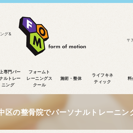
ング&
〒7
上専門パー
フォームト
ライフキネ
ナルトレー
レーニングス
施術・整体
料
ティック
ニング
クール
中区の整骨院でパーソナルトレーニン