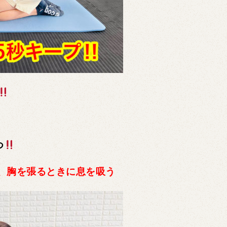
つ
、胸を張るときに息を吸う