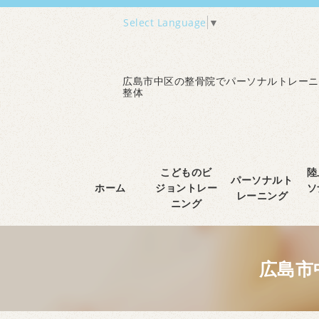
Select Language
▼
広島市中区の整骨院でパーソナルトレーニ
整体
こどものビ
陸
パーソナルト
ホーム
ジョントレー
ソ
レーニング
ニング
広島市