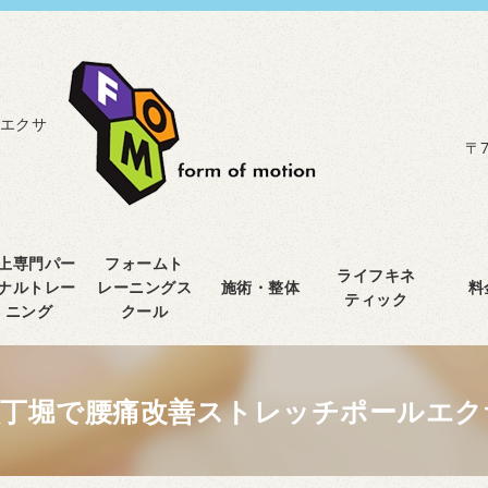
エクサ
〒7
上専門パー
フォームト
ライフキネ
ナルトレー
レーニングス
施術・整体
料
ティック
ニング
クール
八丁堀で腰痛改善ストレッチポールエク