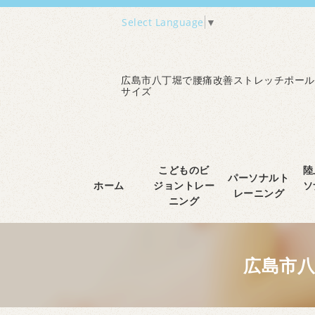
Select Language
▼
広島市八丁堀で腰痛改善ストレッチポール
サイズ
こどものビ
陸
パーソナルト
ホーム
ジョントレー
ソ
レーニング
ニング
広島市