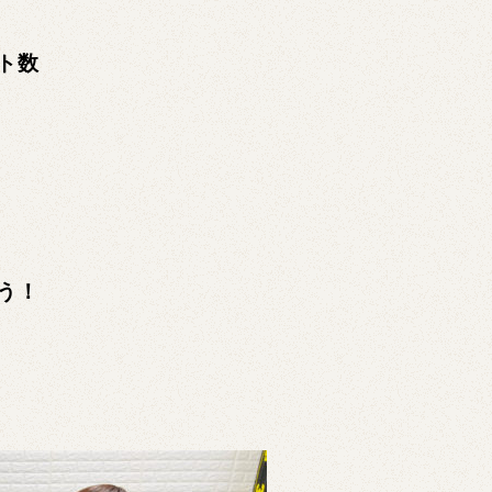
ト数
う！