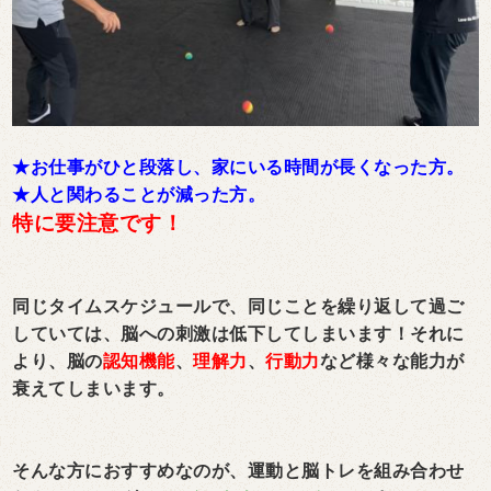
★お仕事がひと段落し、家にいる時間が
長くなった方。
★人と関わることが減った方。
特に要注意です！
同じタイムスケジュールで、同じことを繰り返して過ご
していては、脳への刺激は低下してしまいます！
それに
より、脳の
認知機能
、
理解力
、
行動力
など様々な能力が
衰えてしまいます。
そんな方におすすめなのが、運動と脳トレを組み合わせ