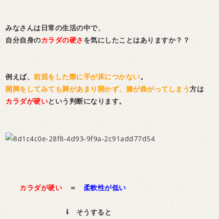
みなさんは日常の生活の中で、
自分自身の
カラダの硬さ
を
気にしたことはありますか？？
例えば、
前屈をした際に手が床につかない
。
開脚をしてみても脚があまり開かず、膝が曲がってしまう
方は
カラダが硬い
という判断になります。
カラダが硬い
＝
柔軟性が低い
⇩ そうすると