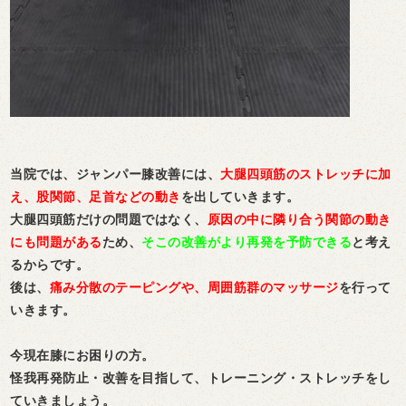
当院では、ジャンパー膝改善には、
大腿四頭筋のストレッチに加
え、股関節、足首などの動き
を出していきます。
大腿四頭筋だけの問題ではなく、
原因の中に隣り合う関節の動き
にも問題がある
た
め
、
そこの改善がより再発を予防できる
と考え
るからです。
後は、
痛み分散のテーピングや、周囲筋群のマッサージ
を行って
いきます。
今現在膝にお困りの方。
怪我再発防止・改善を目指して、トレーニング・ストレッチをし
ていきましょう。