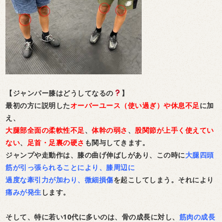
【ジャンパー膝はどうしてなるの
】
最初の方に説明した
オーバーユース（使い過ぎ）や休息不足
に加
え、
大腿部全面の柔軟性不足
、
体幹の弱さ
、
股関節が上手く使えてい
ない
、
足首・足裏の硬さ
も関与してきます。
ジャンプや走動作は、膝の曲げ伸ばしがあり、この時に
大腿四頭
筋が引っ張られることにより、膝周辺に
過度な牽引力が加わり、微細損傷
を起こしてしまう。それにより
痛みが発生
します。
そして、特に若い10代に多いのは、骨の成長に対し、
筋肉の成長