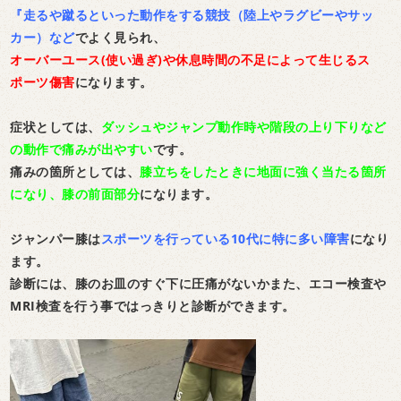
『走るや蹴るといった動作をする競技（陸上やラグビーやサッ
カー）など
でよく見られ、
オーバーユース(使い過ぎ)や休息時間の不足によって生じるス
ポーツ傷害
になります。
症状としては、
ダッシュやジャンプ動作時や階段の上り下りなど
の動作で痛みが出やすい
です。
痛みの箇所としては、
膝立ちをしたときに地面に強く当たる箇所
になり、膝の前面部分
になります。
ジャンパー膝は
スポーツを行っている10代に特に多い障害
になり
ます。
診断には、膝のお皿のすぐ下に圧痛がないかまた、エコー検査や
MRI検査を行う事ではっきりと診断ができます。