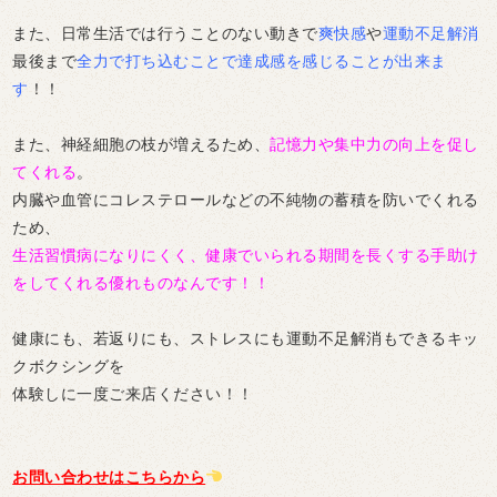
また、日常生活では行うことのない動きで
爽快感
や
運動不足解消
最後まで
全力で打ち込むことで達成感を感じることが出来ま
す
！！
また、神経細胞の枝が増えるため、
記憶力や集中力の向上を促し
てくれる
。
内臓や血管にコレステロールなどの不純物の蓄積を防いでくれる
ため、
生活習慣病になりにくく、健康でいられる期間を長くする手助け
をしてくれる優れものなんです！！
健康にも、若返りにも、ストレスにも運動不足解消もできるキッ
クボクシングを
体験しに一度ご来店ください！！
お問い合わせはこちらから