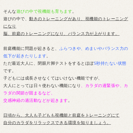
そんな
遊びの中で視機能も育ちます
。
遊びの中で、
動きのトレーニングがあり、視機能のトレーニング
になり
脳、前庭のトレーニングになり、バランス力が上がります。
前庭機能に問題が起きると、
ふらつきや、めまいやバランス力の
低下が起きたりします
。
ただ最近大人に、閉眼片脚テストをするとほぼ
5秒持たない状態
です。
子どもには成長させなくてはいけない機能ですが、
大人にとっては日々使わない機能になり
、カラダの過緊張や、カ
ラダの関節が固まるなど、
交感神経の過活動などが起きます
。
日頃から、大人も子どもも視機能と前庭をトレーニングにて
自分のカラダをリラックスできる環境を知りましょう。