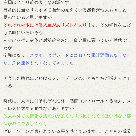
今日は当たり前のようなお話です、
日常的に当たり前すぎて自分の見えている感覚が他人も同じと
思っていると思いますが
それぞれの眼には個人差がありズレがあります
。そのずれをこど
もの時にいろいろな
あそびを行い身体と感覚統合され、良い目に育っていく時代でし
たが、
令和になり、
スマホ
、
タブレット
に
コロナ
で
眼球運動もなくな
り
、
身体運動もなくなってきました
。
そうした時代にいわゆるグレーゾーンのこどもたちが増えてきて
いる
時代に、
人間にはそれぞれ性格、感情コントロールする能力、ス
トレスに対する耐性
などありますが
他人や外での情報収集能力が無くなり成長しなくてはいけない部
位が成長できなくなり
グレーゾーンと言われている事を感じていますし、こどもの成長