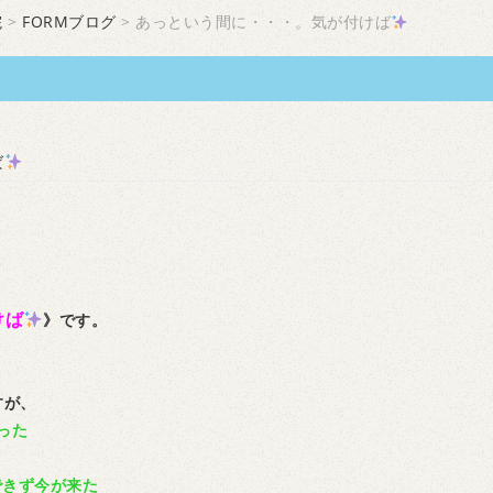
院
>
FORMブログ
> あっという間に・・・。気が付けば
ば
。
けば
》です。
すが、
った
できず今が来た