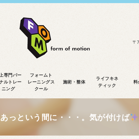
〒7
上専門パー
フォームト
ライフキネ
ナルトレー
レーニングス
施術・整体
料
ティック
ニング
クール
あっという間に・・・。気が付けば