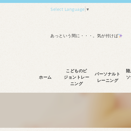
Select Language
▼
あっという間に・・・。気が付けば
こどものビ
陸
パーソナルト
ホーム
ジョントレー
ソ
レーニング
ニング