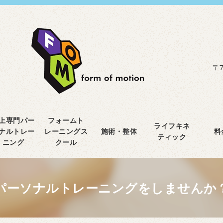
〒7
上専門パー
フォームト
ライフキネ
ナルトレー
レーニングス
施術・整体
料
ティック
ニング
クール
パーソナルトレーニングをしませんか