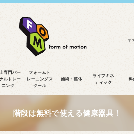
〒7
上専門パー
フォームト
ライフキネ
ナルトレー
レーニングス
施術・整体
料
ティック
ニング
クール
階段は無料で使える健康器具！