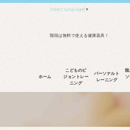
Select Language
▼
階段は無料で使える健康器具！
こどものビ
陸
パーソナルト
ホーム
ジョントレー
ソ
レーニング
ニング