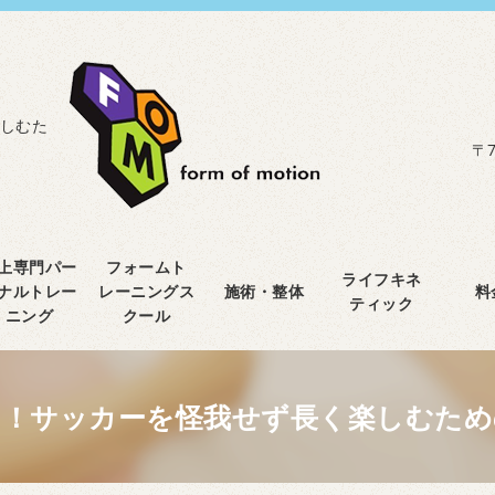
しむた
〒7
上専門パー
フォームト
ライフキネ
ナルトレー
レーニングス
施術・整体
料
ティック
ニング
クール
う！サッカーを怪我せず長く楽しむため