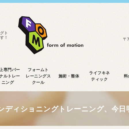
グト
す！
〒7
上専門パー
フォームト
ライフキネ
ナルトレー
レーニングス
施術・整体
料
ティック
ニング
クール
ンディショニングトレーニング、今日