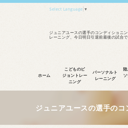
Select Language
▼
ジュニアユースの選手のコンディショニン
レーニング、今日明日引退前最後の試合で
こどものビ
陸
パーソナルト
ホーム
ジョントレー
ソ
レーニング
ニング
ジュニアユースの選手のコ