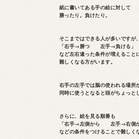
紙に書いてある手の絵に対して
勝ったり。負けたり。
そこまではできる人が多いですが
「右手→勝つ 左手→負ける」
など左右違った条件が増えること
難しくなる方がいます。
右手の左手では脳の使われる場所
同時に使うとなると頭がちょっと
さらに、絵を見る順番も
「右手→左側から 左手→右側
などの条件をつけることで難しく