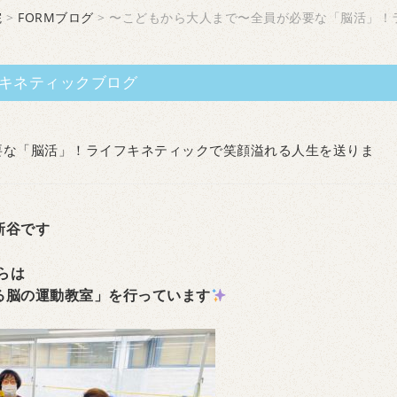
院
>
FORMブログ
> 〜こどもから大人まで〜全員が必要な「脳活」！
キネティックブログ
要な「脳活」！ライフキネティックで笑顔溢れる人生を送りま
新谷です
らは
る脳の運動教室」を行っています