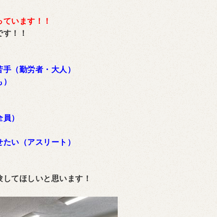
っています！！
です！！
）
苦手（勤労者・大人）
も）
全員）
せたい（アスリート）
験してほしいと思います！