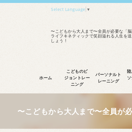
Select Language
▼
〜こどもから大人まで〜全員が必要な「脳
ライフキネティックで笑顔溢れる人生を送
しょう！
こどものビ
陸
パーソナルト
ホーム
ジョントレー
ソ
レーニング
ニング
〜こどもから大人まで〜全員が