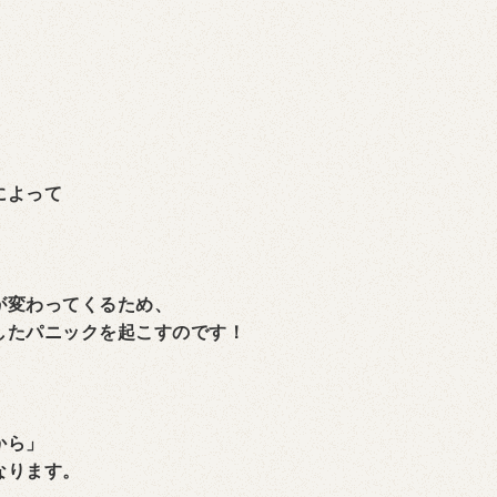
、
によって
が変わってくるため、
したパニックを起こすのです！
から」
なります。