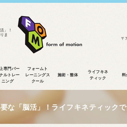
活」！
りま
〒7
上専門パー
フォームト
ライフキネ
ナルトレー
レーニングス
施術・整体
料
ティック
ニング
クール
必要な「脳活」！ライフキネティックで