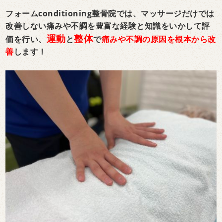
フォームconditioning整骨院では、
マッサージだけでは
改善しない痛みや不調を
豊富な経験と知識をいかして評
運動
整体
価を行い、
と
で
痛みや不調の原因を根本から改
善
します！