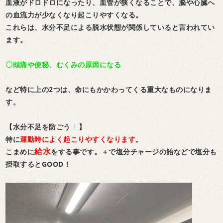
血液がドロドロになったり、血管が狭くなることで、脳や心臓へ
の血流力が少なくなり起こりやすくなる。
これらは、水分不足による脱水状態が関係していると言われてい
ます。
〇頭痛や便秘、むくみの原因になる
など特に上の2つは、命にもかかわってくる重大なものになりま
す。
【水分不足を防ごう
】
特に
運動時によく起こりやすくなります
。
給水
こまめに
をする事です。＋で塩分チャージの飴などで塩分も
摂取するとGOOD！