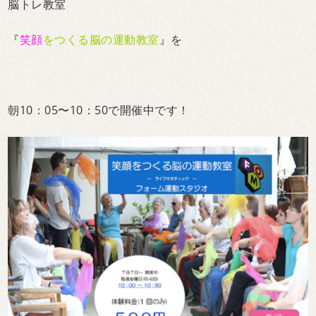
脳トレ教室
『
笑顔
をつくる脳の運動教室
』を
朝10：05〜10：50で開催中です！