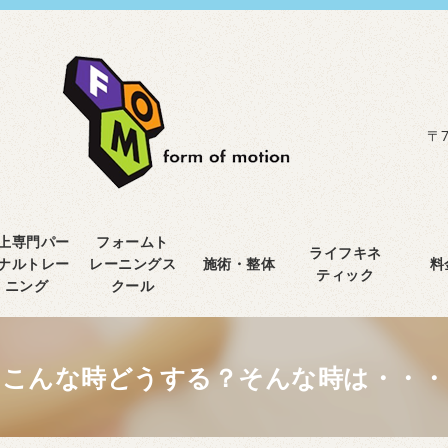
〒7
上専門パー
フォームト
ライフキネ
ナルトレー
レーニングス
施術・整体
料
ティック
ニング
クール
こんな時どうする？そんな時は・・・