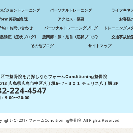
のビジョントレーニング
パーソナルトレーニング
ライフキネ
form美容鍼灸院
アクセス・概要
お客様
予約・お問い合わせ
パーソナルトレーニングブログ
トレーニングス
盤矯正《症状ブログ》
股関節・膝・足首《症状ブログ》
交通事故治
その他ブログ
サイトマップ
区で整骨院をお探しならフォームConditioning整骨院
-0013 広島県広島市中区八丁堀6−７−３０１ チュリス八丁堀 3F
82-224-4547
9:00〜20:00
yright (C) 2017 フォームConditioning整骨院. All Rights Reserved.