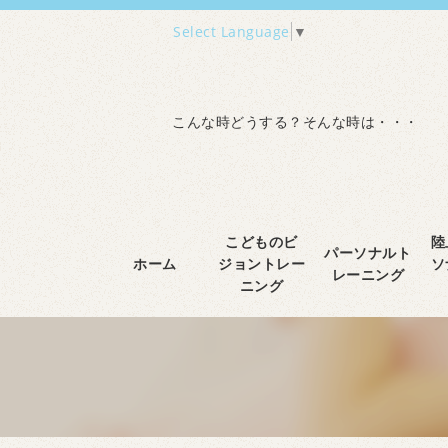
Select Language
▼
こんな時どうする？そんな時は・・・
こどものビ
陸
パーソナルト
ホーム
ジョントレー
ソ
レーニング
ニング