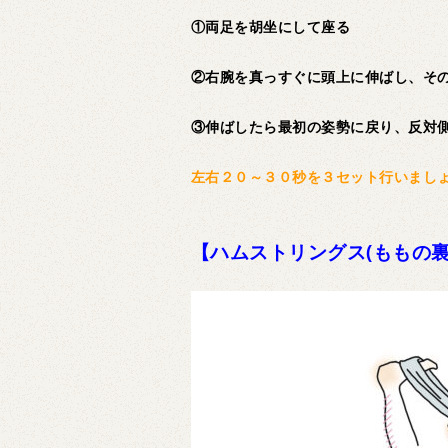
①両足を胡坐にして座る
②右腕を真っすぐに頭上に伸ばし、そ
③伸ばしたら最初の姿勢に戻り、反対
左右２０～３０秒を３セット行いまし
【ハムストリングス(ももの