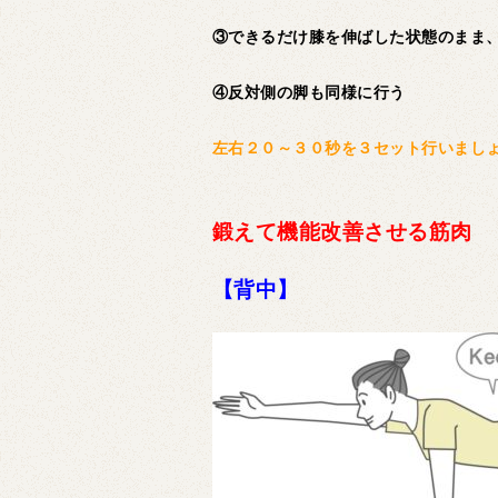
③できるだけ膝を伸ばした状態のまま
④反対側の脚も同様に行う
左右２０～３０秒を３セット行いまし
鍛えて機能改善させる筋肉
【背中】