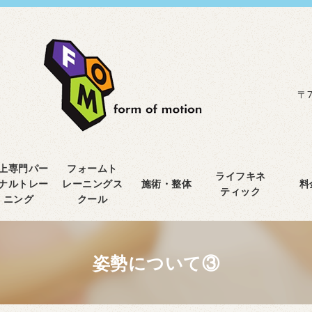
〒7
上専門パー
フォームト
ライフキネ
ナルトレー
レーニングス
施術・整体
料
ティック
ニング
クール
姿勢について③