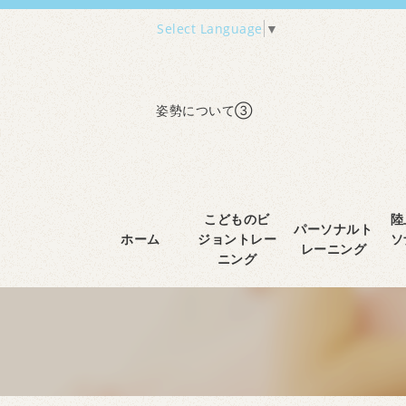
Select Language
▼
姿勢について③
こどものビ
陸
パーソナルト
ホーム
ジョントレー
ソ
レーニング
ニング