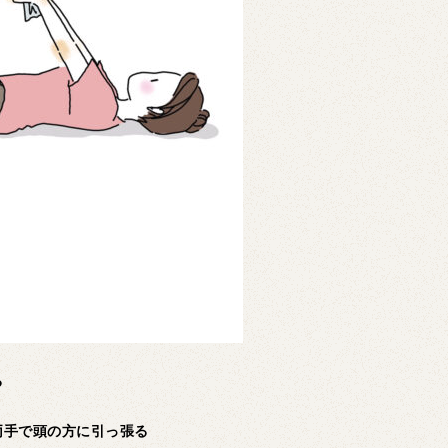
る
両手で頭の方に引っ張る