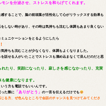
ルモンを分泌させ、ストレスを和らげてくれます。
共感することで、脳の前頭葉が活性化して心がリラックスする効果も
話をしない時があり、その時は気持ちも沈むし体調もあまり良くない
コミュニケーションをとるようにしたら
！
来気持ちも沈むことが少なくなり、体調もよくなりました。
みを話せる人がいたことでストレスも溜め込まなくて済んだのだと思
られたり、笑顔になったり、寂しさを感じなかったり、充実
体も健康になります。
という方も電話でもいいんです。
「ありがとう」
買った際に
の一言を伝えるだけでも
感じる方、ぜ色んなところで会話のチャンスを見つけてみてくださ