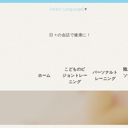
Select Language
▼
日々の会話で健康に！
こどものビ
陸
パーソナルト
ホーム
ジョントレー
ソ
レーニング
ニング