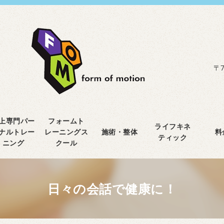
〒7
上専門パー
フォームト
ライフキネ
ナルトレー
レーニングス
施術・整体
料
ティック
ニング
クール
日々の会話で健康に！