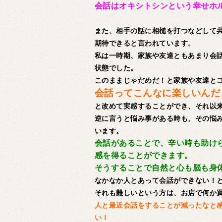
会話はオキシトシンという幸せホ
また、相手の話に相槌を打つなどして
期待できると言われています。
私は一時期、家族や友達ともあまり会
状態でした。
このままじゃだめだ！と家族や友達と
会話ってこんなに楽しいんだ
と改めて実感することができ、それ以
逆に言うと悩み事がある時も、その悩
います。
会話があることで、辛い時も助け
感を得ることができます。
そうすることで自然と心も脳も身
なかなか人とあって会話ができない！
それも難しいという方は、お店で何か
人と最近会話をすることが減ったなと
い！