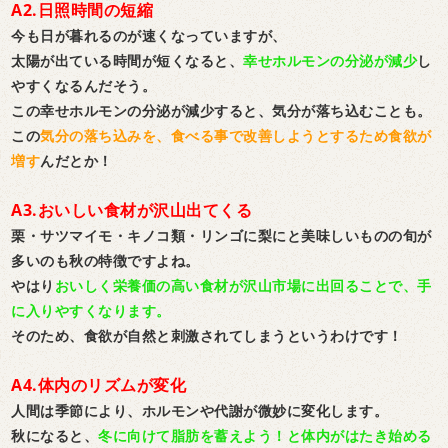
A2.日照時間の短縮
今も日が暮れるのが速くなっていますが、
太陽が出ている時間が短くなると、
幸せホルモンの分泌が減少
し
やすくなるんだそう。
この幸せホルモンの分泌が減少すると、気分が落ち込むことも。
この
気分の落ち込みを、食べる事で改善しようとするため食欲が
増す
んだとか！
A3.おいしい食材が沢山出てくる
栗・サツマイモ・キノコ類・リンゴに梨にと美味しいものの旬が
多いのも秋の特徴ですよね。
やはり
おいしく栄養価の高い食材が沢山市場に出回ることで、手
に入りやすくなります。
そのため、食欲が自然と刺激されてしまうというわけです！
A4.体内のリズムが変化
人間は季節により、ホルモンや代謝が微妙に変化します。
秋になると、
冬に向けて脂肪を蓄えよう！と体内がはたき始める