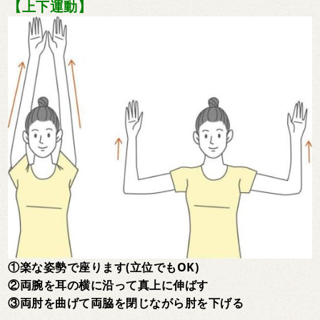
【上下運動】
①楽な姿勢で座ります(立位でもOK)
②両腕を耳の横に沿って真上に伸ばす
③両肘を曲げて両脇を閉じながら肘を下げる