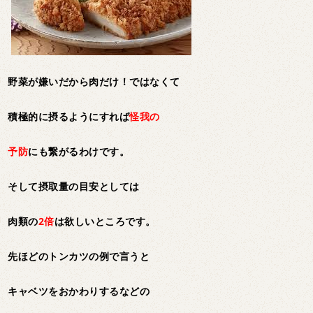
野菜が嫌いだから肉だけ！ではなくて
積極的に摂るようにすれば
怪我の
予防
にも繋がるわけです。
そして摂取量の目安としては
肉類の
2倍
は欲しいところです。
先ほどのトンカツの例で言うと
キャベツをおかわりするなどの