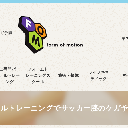
ガ予防
〒7
上専門パー
フォームト
ライフキネ
ナルトレー
レーニングス
施術・整体
料
ティック
ニング
クール
ナルトレーニングでサッカー膝のケガ予