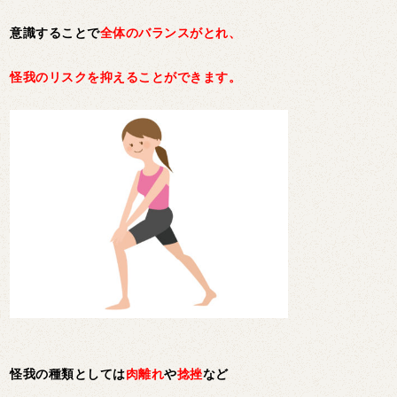
意識することで
全体のバランスがとれ、
怪我のリスクを抑えることができます。
怪我の種類としては
肉離れ
や
捻挫
など