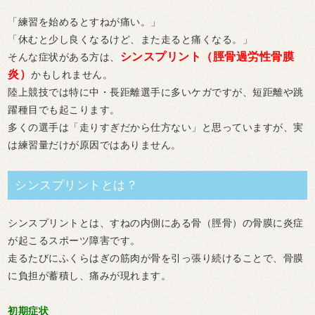
「練習を始めるとすねが痛い。」
「休むと少し良くなるけど、また走ると痛くなる。」
シンスプリント（脛骨過労性骨膜
そんな症状がある方は、
炎）
かもしれません。
陸上競技では特に中・長距離選手に多いケガですが、短距離や跳
躍種目でも起こります。
多くの選手は「走りすぎだから仕方ない」と思っていますが、実
は
練習量だけが原因ではありません。
シンスプリントとは？
シンスプリントとは、
すねの内側にある骨（脛骨）の骨膜に炎症
が起こるスポーツ障害
です。
走るたびにふくらはぎの筋肉が骨を引っ張り続けることで、骨膜
に負担が蓄積し、痛みが現れます。
初期症状