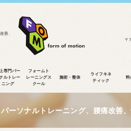
改善、
〒7
上専門パー
フォームト
ライフキネ
ナルトレー
レーニングス
施術・整体
料
ティック
ニング
クール
、パーソナルトレーニング、腰痛改善、