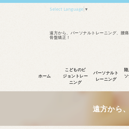
Select Language
▼
遠方から、パーソナルトレーニング、腰痛
骨盤矯正！
こどものビ
陸
パーソナルト
ホーム
ジョントレー
ソ
レーニング
ニング
遠方から