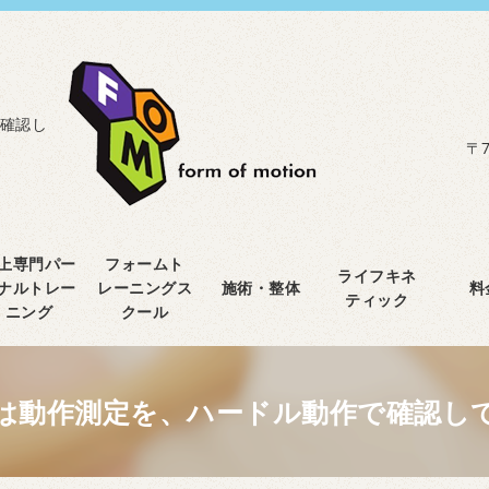
確認し
〒7
上専門パー
フォームト
ライフキネ
ナルトレー
レーニングス
施術・整体
料
ティック
ニング
クール
は動作測定を、ハードル動作で確認し