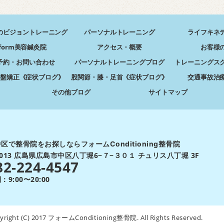
のビジョントレーニング
パーソナルトレーニング
ライフキネ
form美容鍼灸院
アクセス・概要
お客様
予約・お問い合わせ
パーソナルトレーニングブログ
トレーニングス
盤矯正《症状ブログ》
股関節・膝・足首《症状ブログ》
交通事故治
その他ブログ
サイトマップ
区で整骨院をお探しならフォームConditioning整骨院
-0013 広島県広島市中区八丁堀6−７−３０１ チュリス八丁堀 3F
82-224-4547
9:00〜20:00
yright (C) 2017 フォームConditioning整骨院. All Rights Reserved.