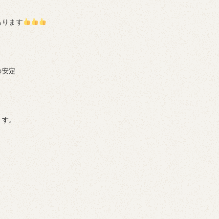
あります
の安定
ます。