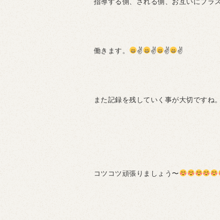
指導する側、される側、お互いにプラ
働きます。
✌
✌
✌
✌
また記録を残していく事が大切ですね
コツコツ頑張りましょう〜