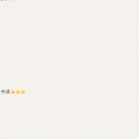
ー作成
た。