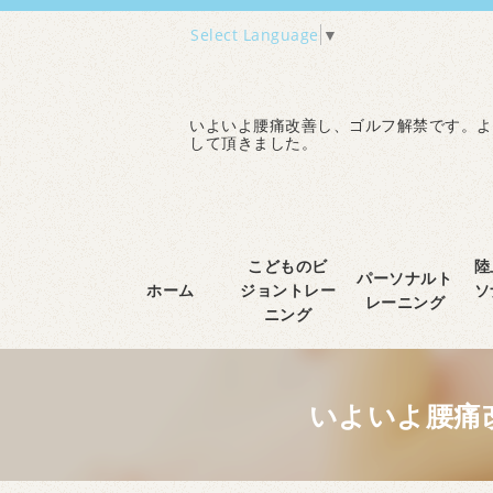
Select Language
▼
いよいよ腰痛改善し、ゴルフ解禁です。よ
して頂きました。
こどものビ
陸
パーソナルト
ホーム
ジョントレー
ソ
レーニング
ニング
いよいよ腰痛