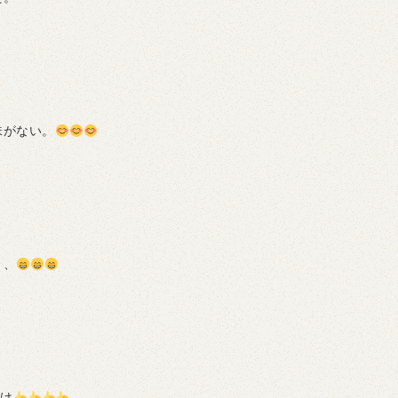
味がない。
き、
受け