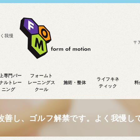
く我慢
〒7
上専門パー
フォームト
ライフキネ
ナルトレー
レーニングス
施術・整体
料
ティック
ニング
クール
改善し、ゴルフ解禁です。よく我慢し