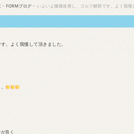
院
>
FORMブログ
> いよいよ腰痛改善し、ゴルフ解禁です。よく我慢
です。よく我慢して頂きました。
。。
子が良く