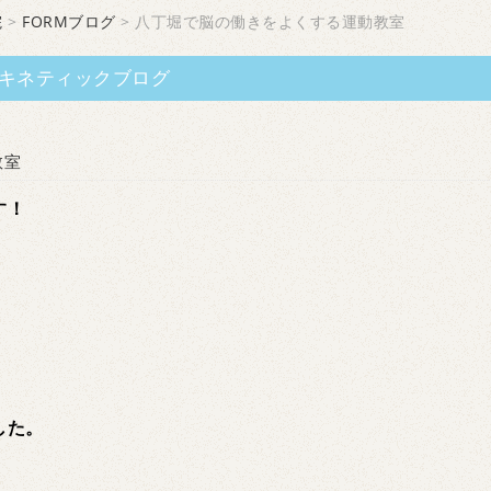
院
>
FORMブログ
> 八丁堀で脳の働きをよくする運動教室
キネティックブログ
教室
す！
した。