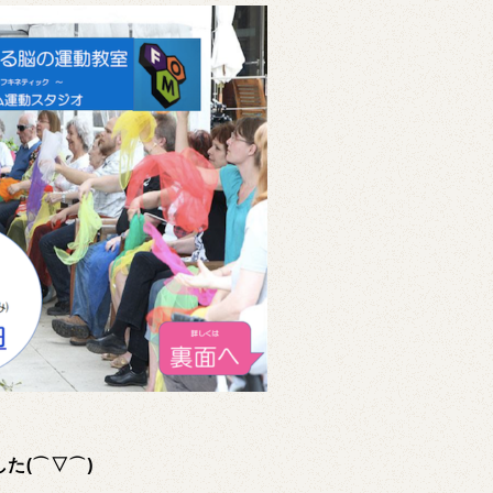
た(⌒▽⌒)