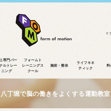
〒7
上専門パー
フォームト
ライフキネ
ナルトレー
レーニングス
施術・整体
料
ティック
ニング
クール
八丁堀で脳の働きをよくする運動教室