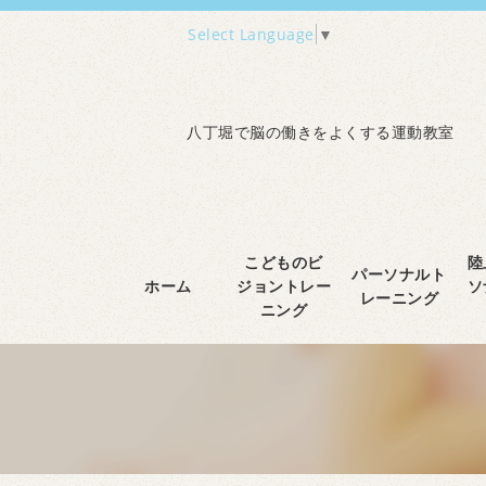
Select Language
▼
八丁堀で脳の働きをよくする運動教室
こどものビ
陸
パーソナルト
ホーム
ジョントレー
ソ
レーニング
ニング