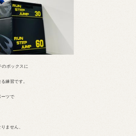
チのボックスに
乗る練習です。
ポーツで
なりません、