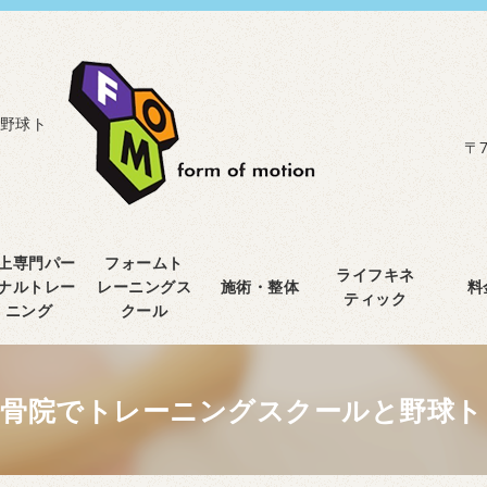
野球ト
〒7
上専門パー
フォームト
ライフキネ
ナルトレー
レーニングス
施術・整体
料
ティック
ニング
クール
整骨院でトレーニングスクールと野球ト