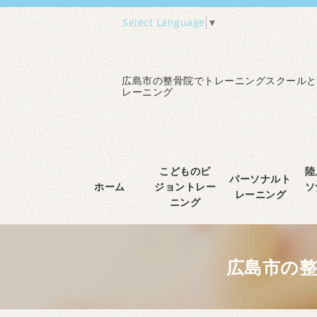
Select Language
▼
広島市の整骨院でトレーニングスクールと
レーニング
こどものビ
陸
パーソナルト
ホーム
ジョントレー
ソ
レーニング
ニング
広島市の