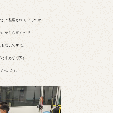
なかで整理されているのか
なにかしら聞くので
れも成長ですね。
が将来必ず必要に
。がんばれ。