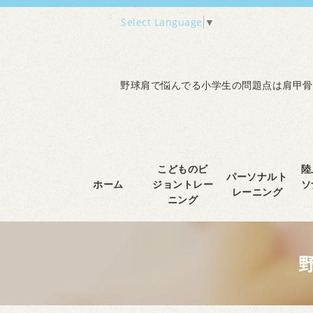
Select Language
▼
野球肩で悩んでる小学生の問題点は肩甲骨
こどものビ
陸
パーソナルト
ホーム
ジョントレー
ソ
レーニング
ニング