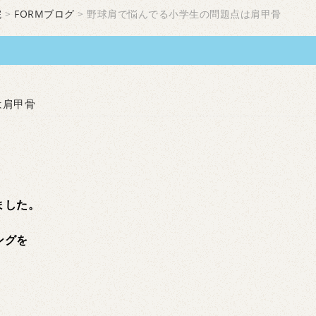
院
>
FORMブログ
> 野球肩で悩んでる小学生の問題点は肩甲骨
は肩甲骨
、
ました。
ングを