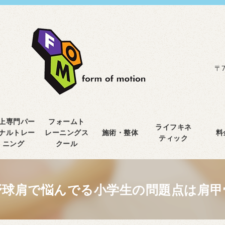
〒7
上専門パー
フォームト
ライフキネ
ナルトレー
レーニングス
施術・整体
料
ティック
ニング
クール
野球肩で悩んでる小学生の問題点は肩甲