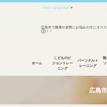
Select Language
▼
広島市で腰痛や姿勢にお悩みの方にオスス
③！！
こどものビ
陸
パーソナルト
ホーム
ジョントレー
ソ
レーニング
ニング
広島