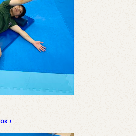
！
OK！