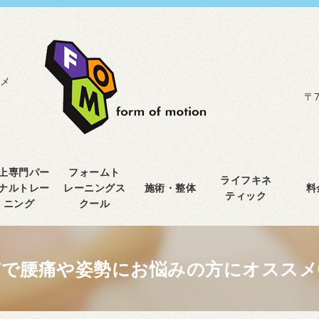
メ
〒7
上専門パー
フォームト
ライフキネ
ナルトレー
レーニングス
施術・整体
料
ティック
ニング
クール
市で腰痛や姿勢にお悩みの方にオススメ