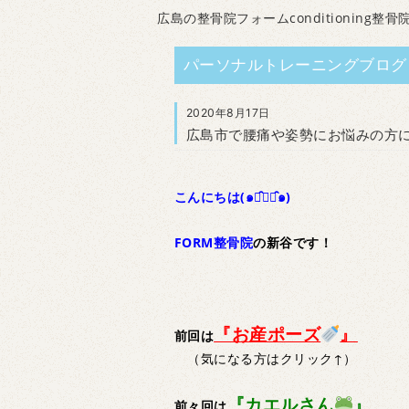
広島の整骨院フォームconditioning整骨
パーソナルトレーニングブログ
2020年8月17日
広島市で腰痛や姿勢にお悩みの方
こんにちは(๑･̑◡･̑๑)
FORM整骨院
の新谷です！
『お産ポーズ
』
前回は
（気になる方はクリック↑）
『カエルさん
』
前々回は