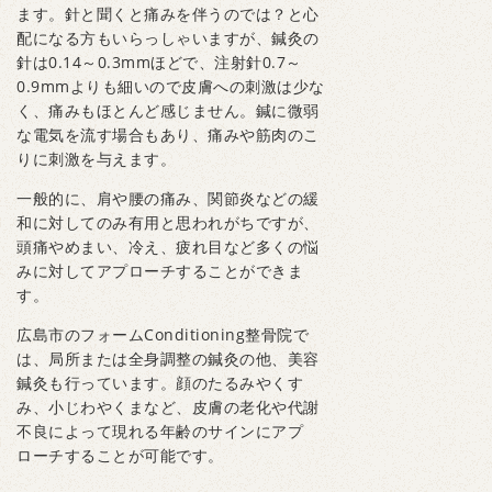
ます。針と聞くと痛みを伴うのでは？と心
配になる方もいらっしゃいますが、鍼灸の
針は0.14～0.3mmほどで、注射針0.7～
0.9mmよりも細いので皮膚への刺激は少な
く、痛みもほとんど感じません。鍼に微弱
な電気を流す場合もあり、痛みや筋肉のこ
りに刺激を与えます。
一般的に、肩や腰の痛み、関節炎などの緩
和に対してのみ有用と思われがちですが、
頭痛やめまい、冷え、疲れ目など多くの悩
みに対してアプローチすることができま
す。
広島市のフォームConditioning整骨院で
は、局所または全身調整の鍼灸の他、美容
鍼灸も行っています。顔のたるみやくす
み、小じわやくまなど、皮膚の老化や代謝
不良によって現れる年齢のサインにアプ
ローチすることが可能です。