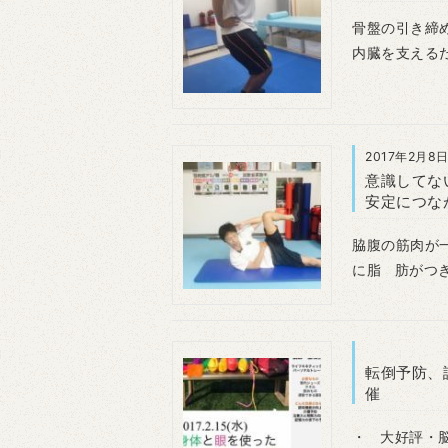
骨盤の引き締
内臓を支える
2017年2月8
意識してな
安定につな
脇腹の筋肉が
に脂 肪がつ
転倒予防、
催
・ 大好評・