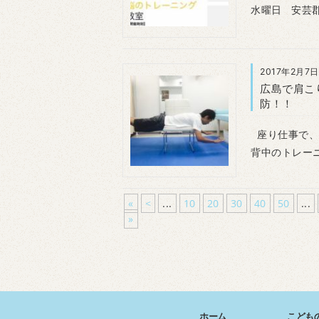
水曜日 安芸
2017年2月7日
広島で肩こ
防！！
座り仕事で、
背中のトレーニ
«
<
...
10
20
30
40
50
...
»
ホーム
こども