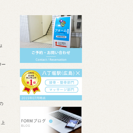
ょ
ワー
の
 上