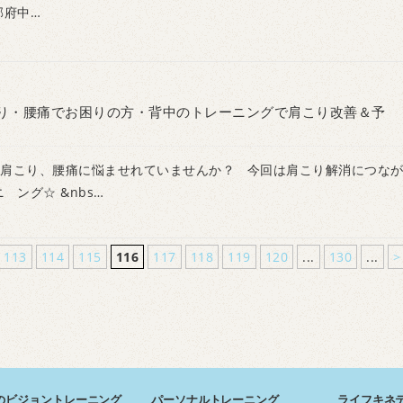
郡府中…
り・腰痛でお困りの方・背中のトレーニングで肩こり改善＆予
肩こり、腰痛に悩ませれていませんか？ 今回は肩こり解消につな
 ング☆ &nbs…
113
114
115
116
117
118
119
120
...
130
...
>
のビジョントレーニング
パーソナルトレーニング
ライフキネ