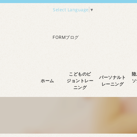
Select Language
▼
FORMブログ
こどものビ
陸
パーソナルト
ホーム
ジョントレー
ソ
レーニング
ニング