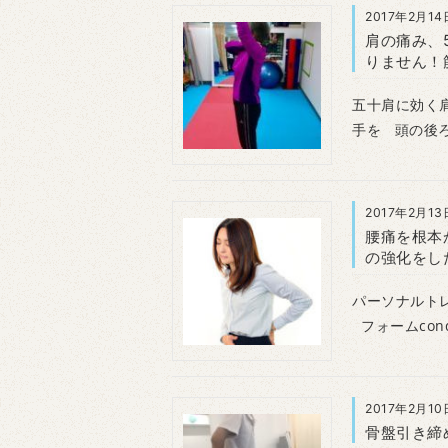
2017年2月14
肩の痛み、
りません！
五十肩に効く
手を 頭の後
2017年2月13
腰痛を根本
の強化をし
パーソナルト
フォームcond
2017年2月10
骨盤引き締