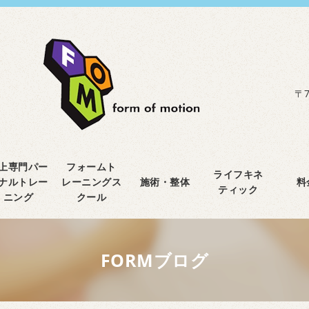
〒7
上専門パー
フォームト
ライフキネ
ナルトレー
レーニングス
施術・整体
料
ティック
ニング
クール
FORMブログ