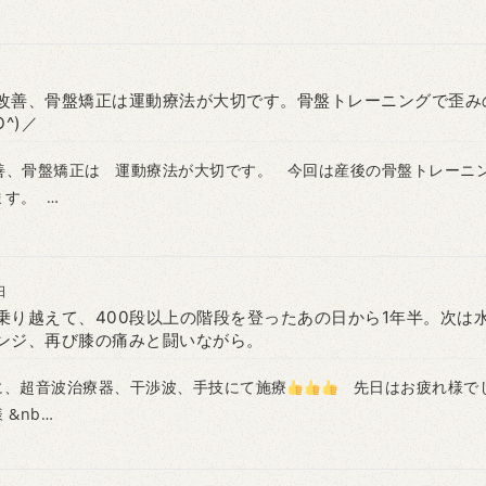
改善、骨盤矯正は運動療法が大切です。骨盤トレーニングで歪み
^)／
善、骨盤矯正は 運動療法が大切です。 今回は産後の骨盤トレーニ
す。 …
日
乗り越えて、400段以上の階段を登ったあの日から1年半。次は
ンジ、再び膝の痛みと闘いながら。
超音波治療器、干渉波、手技にて施療
先日はお疲れ様で
様 &nb…